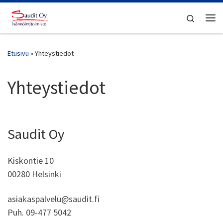
Skip to content
Search
Vali
Etusivu
»
Yhteystiedot
Yhteystiedot
Saudit Oy
Kiskontie 10
00280 Helsinki
asiakaspalvelu@saudit.fi
Puh. 09-477 5042